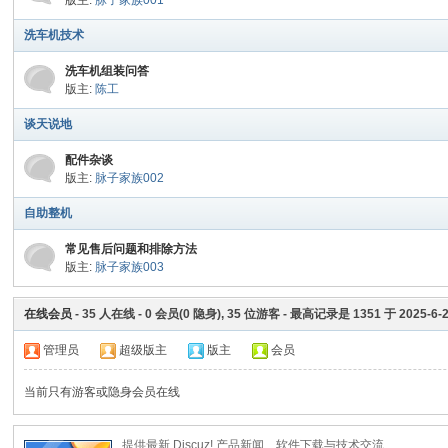
版主:
脉子家族001
洗车机技术
脉
洗车机组装问答
版主:
陈工
谈天说地
配件杂谈
版主:
脉子家族002
自助整机
常见售后问题和排除方法
电
版主:
脉子家族003
在线会员
-
35
人在线 -
0
会员(
0
隐身),
35
位游客 - 最高记录是
1351
于
2025-6-
管理员
超级版主
版主
会员
当前只有游客或隐身会员在线
提供最新 Discuz! 产品新闻、软件下载与技术交流