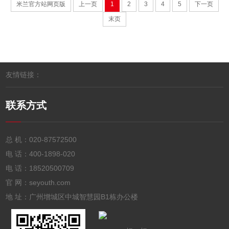
米兰官方站网页版
上一页
1
2
3
4
5
下一页
末页
友情链接：
联系方式
总 机：
020-87572500
电 话：
400-1898-020
电 话：
18520500709
官 网：seyouth.com
地 址：广州增城区中城智慧园B1栋办公楼