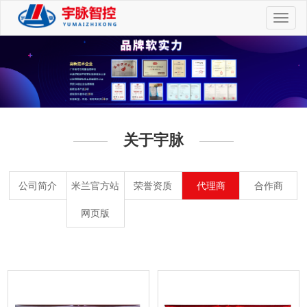
切
换
导
航
关于宇脉
公司简介
米兰官方站
荣誉资质
代理商
合作商
网页版