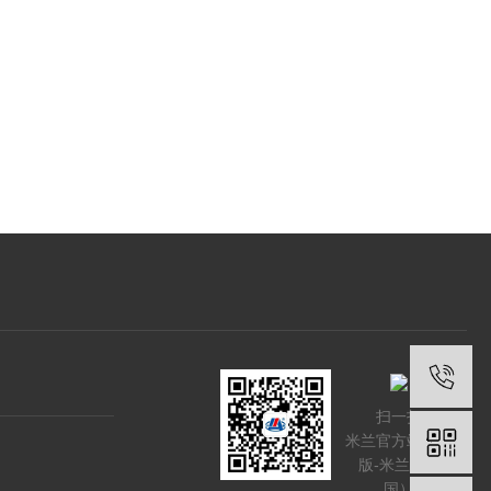
扫一扫
米兰官方站网页
版-米兰（中
国）