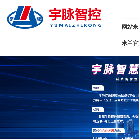
网站米
米兰官