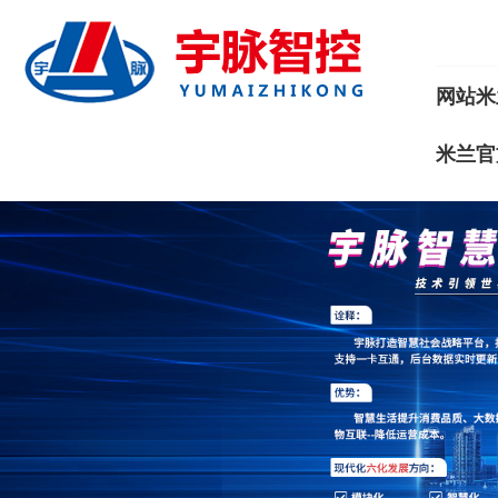
网站米
米兰官