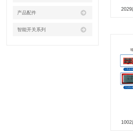
20
产品配件
智能开关系列
10