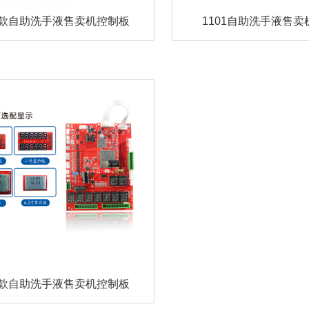
1101自助洗手液售
29款自助洗手液售卖机控制板
02款自助洗手液售卖机控制板