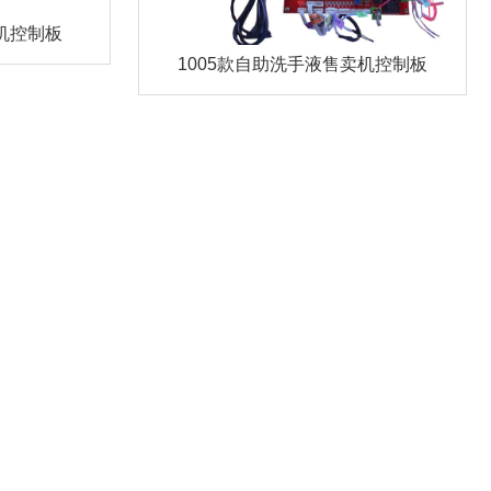
卖机控制板
1005款自助洗手液售卖机控制板