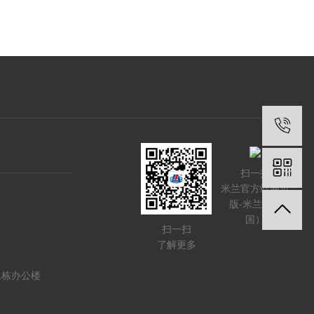
扫一扫
米兰官方站网页
版-米兰（中
国）
扫一扫
了解更多
1栋办公楼