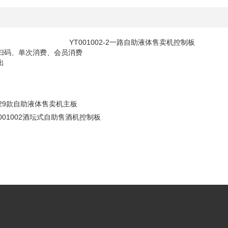
绍
01002-2一路自助液体售卖机控制
扫码、单次消费、会员消费
出
029款自助液体售卖机主板
T001002酒坛式自助售酒机控制板